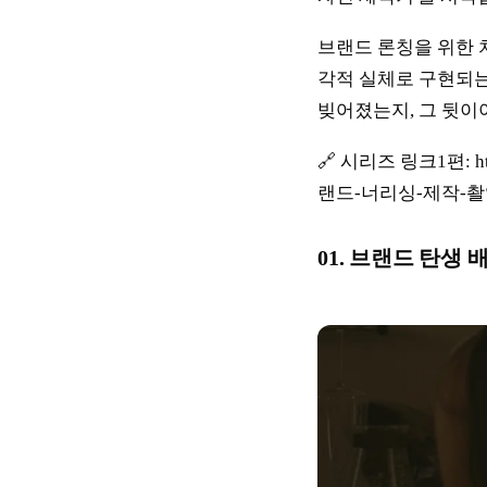
브랜드 론칭을 위한 
각적 실체로 구현되
빚어졌는지, 그 뒷이
🔗 시리즈 링크1편: http
랜드-너리싱-제작-
01. 브랜드 탄생