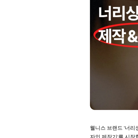
웰니스 브랜드 '너리싱(
자인 제작기'를 시작