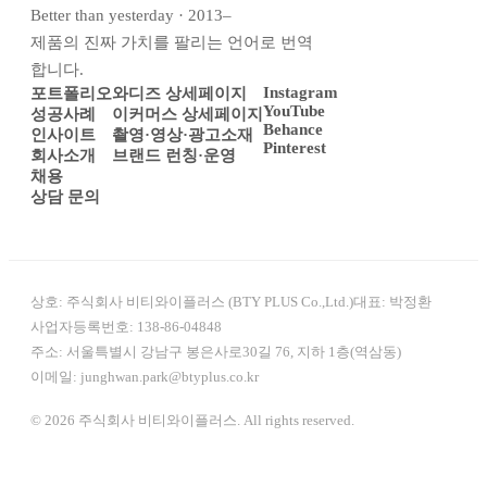
Better than yesterday · 2013–
제품의 진짜 가치를 팔리는 언어로 번역
합니다.
Instagram
포트폴리오
와디즈 상세페이지
YouTube
성공사례
이커머스 상세페이지
Behance
인사이트
촬영·영상·광고소재
Pinterest
회사소개
브랜드 런칭·운영
채용
상담 문의
상호:
주식회사 비티와이플러스 (BTY PLUS Co.,Ltd.)
대표:
박정환
사업자등록번호:
138-86-04848
주소:
서울특별시 강남구 봉은사로30길 76, 지하 1층(역삼동)
이메일:
junghwan.park@btyplus.co.kr
© 2026 주식회사 비티와이플러스. All rights reserved.